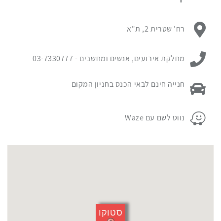
עם
מיקום
כתובת מקום האירוע:
רח' שטרית 2, ת"א
האירוע.
לחץ
ניתן ליצור קשר עם:
כאן
מחלקת אירועים, אנשים ומחשבים -
03-7330777
כדי
לדלג
פרטי החניה במקום האירוע:
חנייה חינם לבאי הכנס בחניון המקום
מעל
המפה
פרטי החניה במקום האירוע:
נווט לשם עם Waze
סטוקו