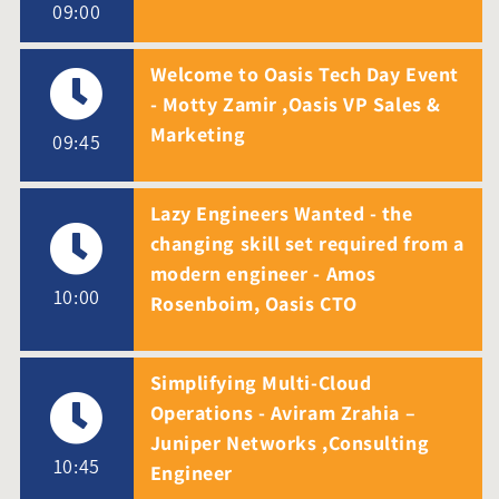
09:00
Welcome to Oasis Tech Day Event
- Motty Zamir ,Oasis VP Sales &
Marketing
09:45
Lazy Engineers Wanted - the
changing skill set required from a
modern engineer - Amos
10:00
Rosenboim, Oasis CTO
Simplifying Multi-Cloud
Operations - Aviram Zrahia –
Juniper Networks ,Consulting
10:45
Engineer